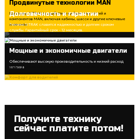
Продвинутые технологии MAN
Долговечность и гарантии
Грузовики SITRAK разработаны на базе технологий и
компонентов MAN, включая кабины, шасси и другие ключевые
элементы
Техника SITRAK славится надежностью и долгим сроком
службы. Гарантийный срок - 12 месяцев.
Мощные и экономичные двигатели
Комфорт для водителей
Обеспечивают высокую производительность и низкий расход
топлива
Кабины созданы на основе MAN TG, потому эргономичны,
удобны в использовании и управлении
Получите технику
сейчас платите потом!