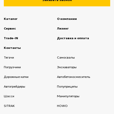
Каталог
О компании
(current)
Сервис
(current)
Лизинг
(current)
Trade-IN
(current)
Доставка и оплата
(current)
Контакты
(current)
Тягачи
(current)
Cамосвалы
(current)
Погрузчики
(current)
Экскаваторы
(current)
Дорожные катки
(current)
Автобетоносмеситель
(current)
Автогрейдеры
(current)
Полуприцепы
(current)
Шасси
(current)
Манипуляторы
(current)
SITRAK
(current)
HOWO
(current)