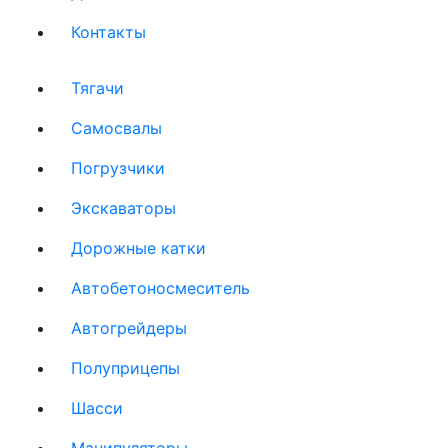
Контакты
(current)
Тягачи
(current)
Cамосвалы
(current)
Погрузчики
(current)
Экскаваторы
(current)
Дорожные катки
(current)
Автобетоносмеситель
(current)
Автогрейдеры
(current)
Полуприцепы
(current)
Шасси
(current)
Манипуляторы
(current)